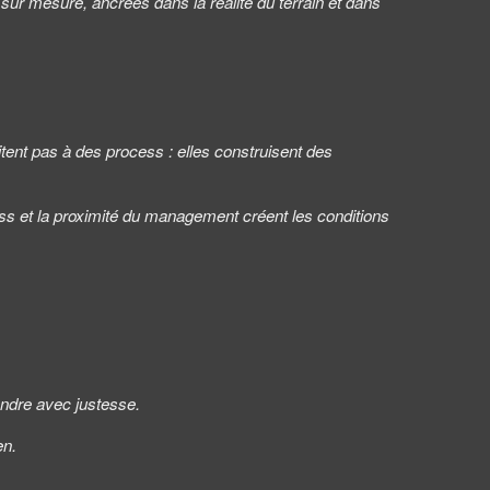
 sur mesure, ancrées dans la réalité du terrain et dans
itent pas à des process : elles construisent des
rocess et la proximité du management créent les conditions
ondre avec justesse.
en.