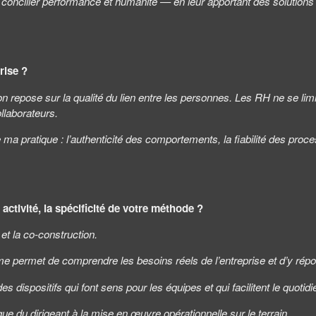
s à concilier performance et humanité — en leur apportant des solutions
rise ?
n repose sur la qualité du lien entre les personnes. Les RH ne se lim
llaborateurs.
rs de ma pratique : l’authenticité des comportements, la fiabilité des p
activité, la spécificité de votre méthode ?
t la co-construction.
e permet de comprendre les besoins réels de l’entreprise et d’y rép
es dispositifs qui font sens pour les équipes et qui facilitent le quotidi
ique du dirigeant à la mise en œuvre opérationnelle sur le terrain.