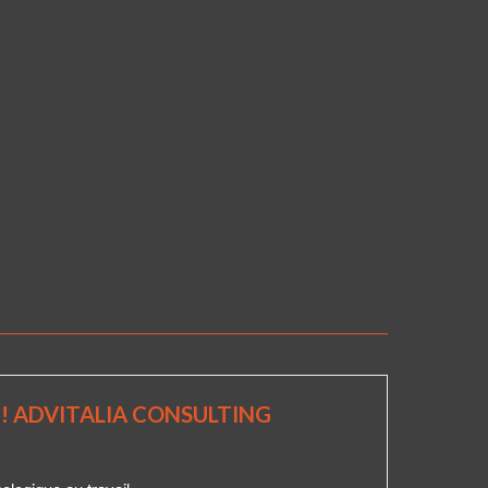
 ! ADVITALIA CONSULTING
PA
3 MA