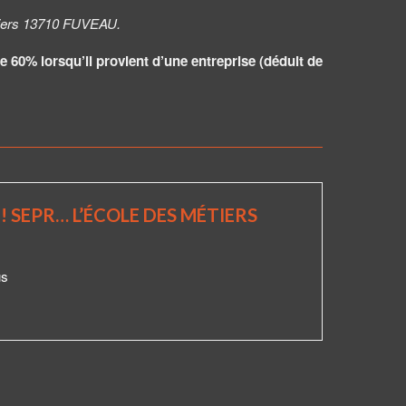
tiers 13710 FUVEAU.
e 60% lorsqu’il provient d’une entreprise (déduit de
! SEPR… L’ÉCOLE DES MÉTIERS
PA
15 J
us
Un a