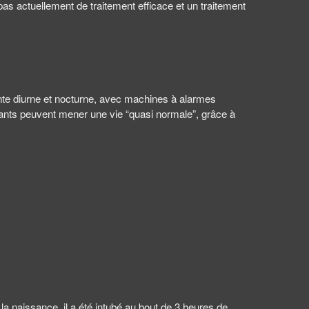
pas actuellement de traitement efficace et un traitement
tante diurne et nocturne, avec machines à alarmes
enfants peuvent mener une vie “quasi normale”, grâce à
à la naissance, il a été intubé au bout de 3 heures de