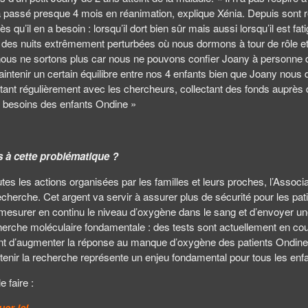
 passé presque 4 mois en réanimation, explique Xénia. Depuis sont ret
’il en a besoin : lorsqu’il dort bien sûr mais aussi lorsqu’il est fat
t, des nuits extrêmement perturbées où nous dormons à tour de rôle e
s ne sortons plus car nous ne pouvons confier Joany à personne d’au
intenir un certain équilibre entre nos 4 enfants bien que Joany nous
cutant régulièrement avec les chercheurs, collectant des fonds auprè
es besoins des enfants Ondine »
 à cette problématique ?
toutes les actions organisées par les familles et leurs proches, l’Ass
recherche. Cet argent va servir à assurer plus de sécurité pour les pa
mesurer en continu le niveau d’oxygène dans le sang et d’envoyer u
echerche moléculaire fondamentale : des tests sont actuellement en c
nt d’augmenter la réponse au manque d’oxygène des patients Ondin
outenir la recherche représente un enjeu fondamental pour tous les enfa
 faire :