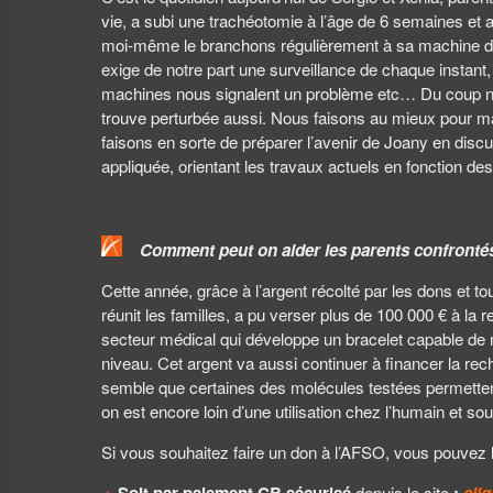
vie, a subi une trachéotomie à l’âge de 6 semaines et a
moi-même le branchons régulièrement à sa machine dès qu
exige de notre part une surveillance de chaque instan
machines nous signalent un problème etc… Du coup nou
trouve perturbée aussi. Nous faisons au mieux pour ma
faisons en sorte de préparer l’avenir de Joany en dis
appliquée, orientant les travaux actuels en fonction d
Comment peut on aider les parents confrontés
Cette année, grâce à l’argent récolté par les dons et 
réunit les familles, a pu verser plus de 100 000 € à la 
secteur médical qui développe un bracelet capable de 
niveau. Cet argent va aussi continuer à financer la r
semble que certaines des molécules testées permette
on est encore loin d’une utilisation chez l’humain et s
Si vous souhaitez faire un don à l’AFSO, vous pouvez le
depuis le site