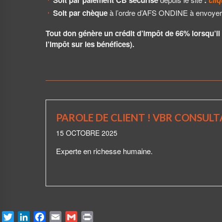
Soit par paiement CB sécurisé
:
cliq
Soit par chèque
à l’ordre d’AFS ONDINE à envoyer
Tout don génère un crédit d’impôt de 66% lorsqu’il 
l’impôt sur les bénéfices).
PAROLE DE CLIENT ! VBR CONSUL
15 OCTOBRE 2025
Experte en richesse humaine.
T
L
F
E
G
P