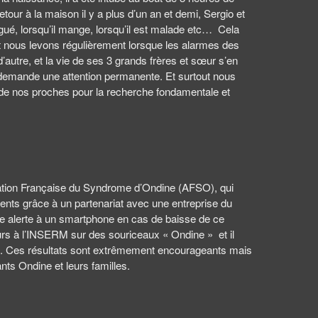
our à la maison il y a plus d’un an et demi, Sergio et
igué, lorsqu’il mange, lorsqu’il est malade etc… Cela
t nous levons régulièrement lorsque les alarmes des
tre, et la vie de ses 3 grands frères et sœur s’en
 demande une attention permanente. Et surtout nous
s de nos proches pour la recherche fondamentale et
ociation Française du Syndrome d’Ondine (AFSO), qui
tients grâce à un partenariat avec une entreprise du
ne alerte à un smartphone en cas de baisse de ce
ours à l’INSERM sur des souriceaux « Ondine » et il
e. Ces résultats sont extrêmement encourageants mais
nts Ondine et leurs familles.