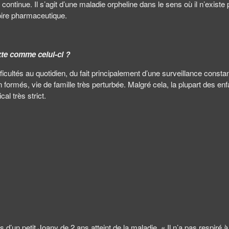
ontinue. Il s’agit d’une maladie orpheline dans le sens où il n’existe 
oire pharmaceutique.
te comme celui-ci ?
fficultés au quotidien, du fait principalement d’une surveillance cons
on formés, vie de famille très perturbée. Malgré cela, la plupart des 
al très strict.
s d’un petit Joany de 2 ans atteint de la maladie. « Il n’a pas respiré 