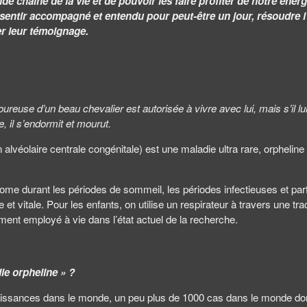
ande chaîne de la vie et de pouvoir les faire profiter de notre éne
e sentir accompagné et entendu pour peut-être un jour, résoudre 
er leur témoignage.
 d’un beau chevalier est autorisée à vivre avec lui, mais s’il lui est 
, il s’endormit et mourut.
éolaire centrale congénitale) est une maladie ultra rare, orpheline e
tonome durant les périodes de sommeil, les périodes infectieuses et pa
re et vitale. Pour les enfants, on utilise un respirateur à travers une
vement employé à vie dans l’état actuel de la recherche.
ie orpheline » ?
ssances dans le monde, un peu plus de 1000 cas dans le monde dont 