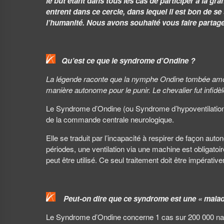
le but étant dans tous les cas de participer à la gr
entrent dans ce cercle, dans lequel il est bon de s
l’humanité. Nous avons souhaité vous faire partag
Qu’est ce que le syndrome d’Ondine ?
La légende raconte que la nymphe Ondine tombée amoureuse
manière autonome pour le punir. Le chevalier fut infidèle
Le Syndrome d’Ondine (ou Syndrome d’hypoventilation alv
de la commande centrale neurologique.
Elle se traduit par l’incapacité à respirer de façon au
périodes, une ventilation via une machine est obligatoi
peut être utilisé. Ce seul traitement doit être impérati
Peut-on dire que ce syndrome est une « malad
Le Syndrome d’Ondine concerne 1 cas sur 200 000 nai