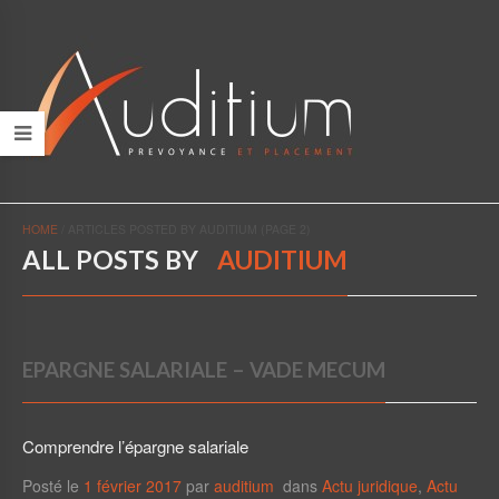
HOME
/
ARTICLES POSTED BY AUDITIUM
(PAGE 2)
ALL POSTS BY
AUDITIUM
EPARGNE SALARIALE – VADE MECUM
Comprendre l’épargne salariale
Posté le
1 février 2017
par
auditium
dans
Actu juridique
,
Actu