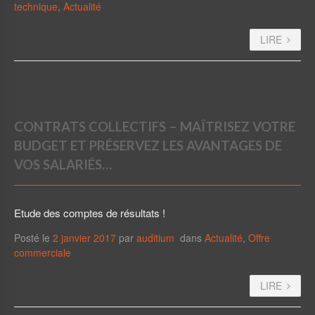
technique
,
Actualité
LIRE
CONTRATS COLLECTIFS – MAÎTRISEZ VOTRE
BUDGET ET PRÉSERVEZ LES AVANTAGES DE
VOS SALARIÉS…
Etude des comptes de résultats !
Posté le
2 janvier 2017
par
auditium
dans
Actualité
,
Offre
commerciale
LIRE