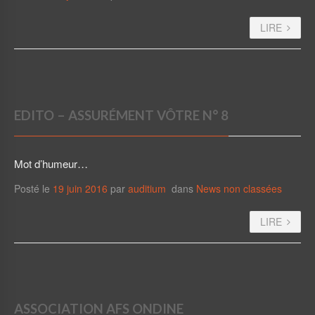
LIRE
EDITO – ASSURÉMENT VÔTRE N° 8
Mot d’humeur…
Posté le
19 juin 2016
par
auditium
dans
News non classées
LIRE
ASSOCIATION AFS ONDINE