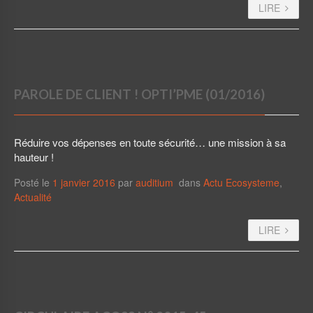
LIRE
PAROLE DE CLIENT ! OPTI’PME (01/2016)
Réduire vos dépenses en toute sécurité… une mission à sa
hauteur !
Posté le
1 janvier 2016
par
auditium
dans
Actu Ecosysteme
,
Actualité
LIRE