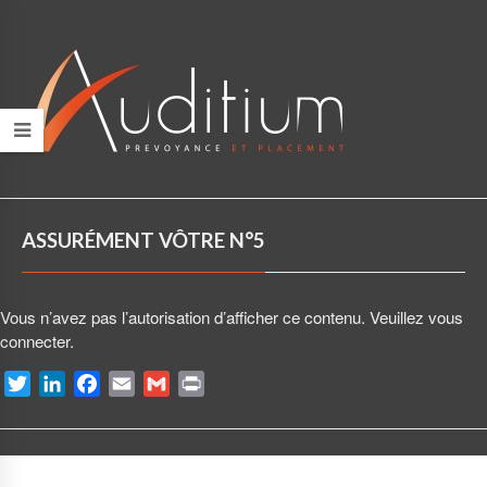
ASSURÉMENT VÔTRE N°5
Vous n’avez pas l’autorisation d’afficher ce contenu. Veuillez vous
connecter.
T
L
F
E
G
P
w
i
a
m
m
r
i
n
c
a
a
i
t
k
e
i
i
n