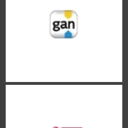
GENERALI
Fondé il y a plus de 180 ans à Trieste, Generali s’installe
dès 1832 en France.