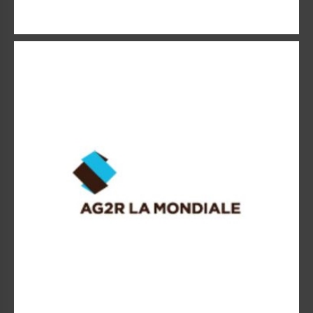
AG2R La Mondiale
AG2R La Mondiale se situe à l’un des premiers rangs des
institutions de prévoyance.