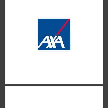
ENTORIA
Premier acteur à concevoir une offre packagée
Prévoyance et Santé destinée aux Travailleurs non salariés