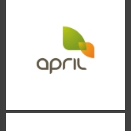
APRIL – Acteur grossiste en protection sociale
AXA
Le Groupe AXA : Première marque mondiale d’assurance.