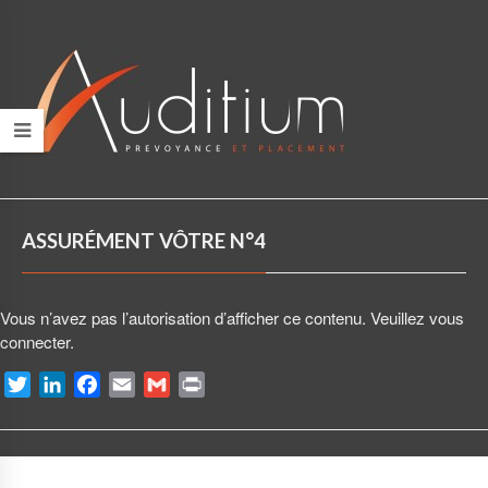
ASSURÉMENT VÔTRE N°4
Vous n’avez pas l’autorisation d’afficher ce contenu. Veuillez vous
connecter.
T
L
F
E
G
P
w
i
a
m
m
r
i
n
c
a
a
i
t
k
e
i
i
n