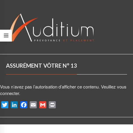
ASSURÉMENT VÔTRE N° 13
Vous n’avez pas l’autorisation d’afficher ce contenu. Veuillez vous
connecter.
T
L
F
E
G
P
w
i
a
m
m
r
i
n
c
a
a
i
t
k
e
i
i
n