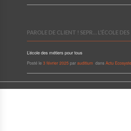
PAROLE DE CLIENT ! SEPR… L’ÉCOLE DES
L’école des métiers pour tous
Posté le
3 février 2025
par
auditium
dans
Actu Ecosyst