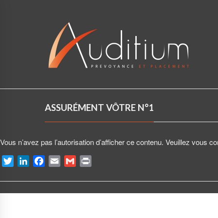
ASSURÉMENT VÔTRE N°1
Vous n’avez pas l’autorisation d’afficher ce contenu. Veuillez vous co
T
L
F
E
G
P
w
i
a
m
m
r
i
n
c
a
a
i
t
k
e
i
i
n
t
e
b
l
l
t