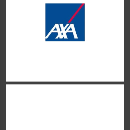
ENTORIA
Premier acteur à concevoir une offre packagée
Prévoyance et Santé destinée aux Travailleurs non salariés
(T.N.S.).