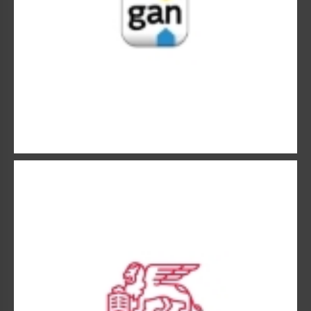
GENERALI
Fondé il y a plus de 180 ans à Trieste, Generali s’installe
dès 1832 en France.